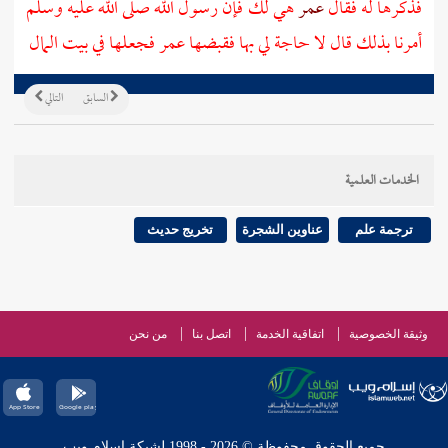
فذكرها له فقال
عمر
هي لك فإن رسول الله صلى الله عليه وسلم
أمرنا بذلك قال لا حاجة لي بها فقبضها
عمر
فجعلها في بيت المال
السابق
التالي
الخدمات العلمية
ترجمة علم
عناوين الشجرة
تخريج حديث
وثيقة الخصوصية
اتفاقية الخدمة
اتصل بنا
من نحن
جميع الحقوق محفوظة © 2026 - 1998 لشبكة إسلام ويب