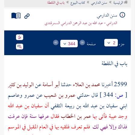
الرئيسية
سنن الدارمي
كتاب البيوع
باب في اللقطة
تراجم الأعلام
سنن الدارمي
الدرامي - عبد الله بن عبد الرحمن الدرامي السمرقندي
جزء
صفحة
2
344
باب في اللقطة
2599 أخبرنا
محمد بن العلاء
حدثنا
أبو أسامة
عن
الوليد بن كثير
[
ص:
344 ]
قال حدثني
عمرو بن شعيب
عن
عمرو
وعاصم
ابني
سفيان بن عبد الله بن ربيعة الثقفي
أن
سفيان بن عبد الله
وجد عيبة فأتى بها
عمر بن الخطاب
فقال
عرفها سنة فإن عرفت
فذاك وإلا فهي لك
فلم تعرف فلقيه بها في العام المقبل في الموسم