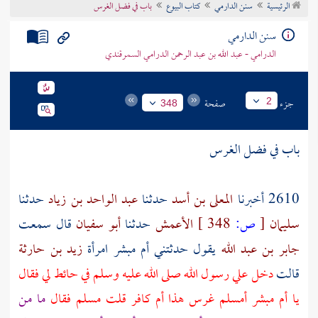
الرئيسية
سنن الدارمي
كتاب البيوع
باب في فضل الغرس
تراجم الأعلام
سنن الدارمي
الدرامي - عبد الله بن عبد الرحمن الدرامي السمرقندي
جزء
صفحة
2
348
باب في فضل الغرس
2610 أخبرنا
المعلى بن أسد
حدثنا
عبد الواحد بن زياد
حدثنا
سليمان
[
ص:
348 ]
الأعمش
حدثنا
أبو سفيان
قال سمعت
جابر بن عبد الله
يقول حدثتني
أم مبشر
امرأة
زيد بن حارثة
قالت
دخل علي رسول الله صلى الله عليه وسلم في حائط لي فقال
يا
أم مبشر
أمسلم غرس هذا أم كافر قلت مسلم فقال
ما من