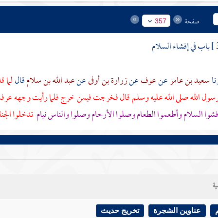
صفحة
357
باب في إفشاء السلام
سعيد بن عامر
عن
عوف
عن
زرارة بن أوفى
عن
عبد الله بن سلام
قال
لما ق
 رسول الله صلى الله عليه وسلم قال فخرجت فيمن خرج فلما رأيت وجهه عرف
فشوا السلام وأطعموا الطعام وصلوا الأرحام وصلوا والناس نيام
تدخلوا الجنة
ية
عناوين الشجرة
تخريج حديث