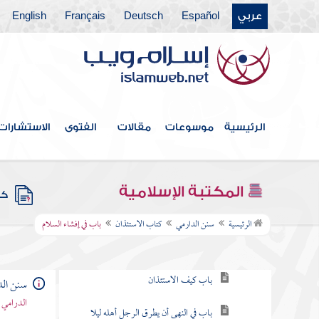
عربي
Español
Deutsch
Français
English
كتاب الحدود
كتاب النذور والأيمان
كتاب الديات
كتاب الجهاد
الرئيسية
موسوعات
مقالات
الفتوى
الاستشارات
كتاب السير
كتاب البيوع
المكتبة الإسلامية
كتب
كتاب الاستئذان
الرئيسية
سنن الدارمي
كتاب الاستئذان
باب في إفشاء السلام
باب الاستئذان ثلاث
باب كيف الاستئذان
سنن الد
الدرامي 
باب في النهي أن يطرق الرجل أهله ليلا