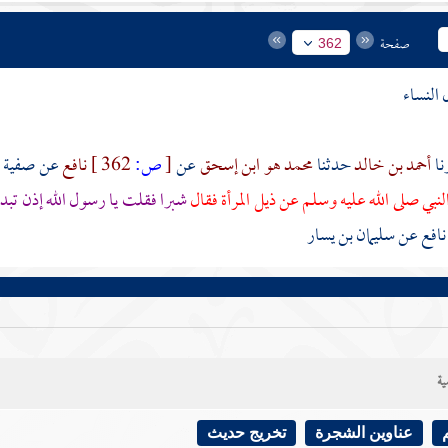
صفحة
362
 النساء
أحمد بن خالد
حدثنا
محمد هو ابن إسحق
عن
[
ص:
362 ]
نافع
عن
صفية ب
نبي صلى الله عليه وسلم عن ذيل المرأة فقال
شبرا فقلت يا رسول الله إذن تبد
نافع
عن
سليمان بن يسار
ية
عناوين الشجرة
تخريج حديث