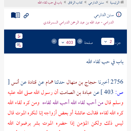
الرئيسية
سنن الدارمي
كتاب الرقاق
باب في حب لقاء الله
تراجم الأعلام
سنن الدارمي
الدرامي - عبد الله بن عبد الرحمن الدرامي السمرقندي
جزء
صفحة
2
403
باب في حب لقاء الله
2756 أخبرنا
حجاج بن منهال
حدثنا
همام
عن
قتادة
عن
أنس
[
ص:
403 ]
عن
عبادة بن الصامت
أن رسول الله صلى الله عليه
وسلم قال
من أحب لقاء الله أحب الله لقاءه
ومن كره لقاء الله
كره الله لقاءه فقالت
عائشة
أو بعض أزواجه إنا لنكره الموت قال
ليس ذلك ولكن المؤمن إذا حضره الموت بشر برضوان الله