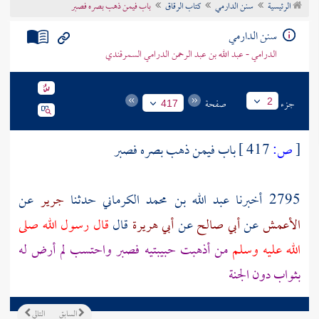
الرئيسية
سنن الدارمي
كتاب الرقاق
باب فيمن ذهب بصره فصبر
تراجم الأعلام
سنن الدارمي
الدرامي - عبد الله بن عبد الرحمن الدرامي السمرقندي
جزء
صفحة
2
417
[
ص:
417 ]
باب فيمن ذهب بصره فصبر
2795 أخبرنا
عبد الله بن محمد الكرماني
حدثنا
جرير
عن
الأعمش
عن
أبي صالح
عن
أبي هريرة
قال
قال رسول الله صلى
الله عليه وسلم
من أذهبت حبيبتيه فصبر واحتسب لم أرض له
بثواب دون الجنة
السابق
التالي