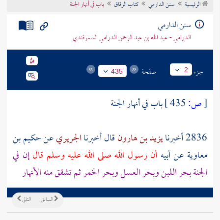
الرئيسية
سنن الدارمي
كتاب الرقاق
باب في أنهار الجنة
تراجم الأعلام
سنن الدارمي
الدرامي - عبد الله بن عبد الرحمن الدرامي السمرقندي
جزء
صفحة
2
435
[
ص:
435 ]
باب في أنهار الجنة
2836 أخبرنا
يزيد بن هارون
قال أخبرنا
الجريري
عن
حكيم بن
معاوية
عن
أبيه
أن رسول الله صلى الله عليه وسلم قال
إن في
الجنة بحر اللبن وبحر العسل وبحر الخمر ثم تشقق منه الأنهار
السابق
التالي