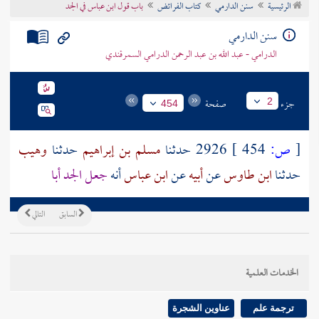
الرئيسية
سنن الدارمي
كتاب الفرائض
باب قول ابن عباس في الجد
تراجم الأعلام
سنن الدارمي
الدرامي - عبد الله بن عبد الرحمن الدرامي السمرقندي
جزء
صفحة
2
454
[
ص:
454 ]
2926 حدثنا
مسلم بن إبراهيم
حدثنا
وهيب
حدثنا
ابن طاوس
عن
أبيه
عن
ابن عباس
أنه
جعل الجد أبا
السابق
التالي
الخدمات العلمية
ترجمة علم
عناوين الشجرة