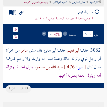
الرئيسية
سنن الدارمي
كتاب الفرائض
باب ميراث ذوي الأرحام
تراجم الأعلام
سنن الدارمي
الدرامي - عبد الله بن عبد الرحمن الدرامي السمرقندي
جزء
صفحة
2
476
3062 حدثنا
أبو نعيم
حدثنا
أبو هانئ
قال سئل
عامر
عن امرأة
أو رجل توفي وترك خالة وعمة ليس له وارث ولا رحم غيرهما
فقال كان
[
ص:
476 ]
عبد الله بن مسعود
ينزل الخالة بمنزلة
أمه وينزل العمة بمنزلة أخيها
السابق
التالي