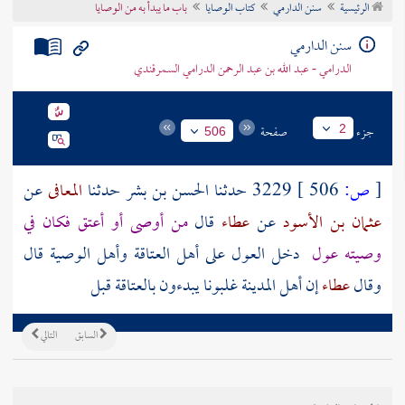
الرئيسية
سنن الدارمي
كتاب الوصايا
باب ما يبدأ به من الوصايا
تراجم الأعلام
سنن الدارمي
الدرامي - عبد الله بن عبد الرحمن الدرامي السمرقندي
جزء
صفحة
2
506
[
ص:
506 ]
3229 حدثنا
الحسن بن بشر
حدثنا
المعافى
عن
عثمان بن الأسود
عن
عطاء
قال
من أوصى أو أعتق فكان في
وصيته عول
دخل العول على أهل العتاقة وأهل الوصية قال
وقال
عطاء
إن أهل
المدينة
غلبونا يبدءون بالعتاقة قبل
السابق
التالي