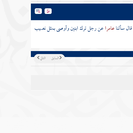
قال سألنا
عامرا
عن رجل ترك ابنين وأوصى بمثل نصيب
السابق
التالي