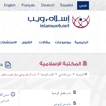
عربي
Español
Deutsch
Français
English
كتاب الجهاد
كتاب السير
كتاب البيوع
كتاب الاستئذان
الرئيسية
موسوعات
مقالات
الفتوى
الاستشارات
كتاب الرقاق
كتاب الفرائض
المكتبة الإسلامية
كتب
كتاب الوصايا
الرئيسية
سنن الدارمي
كتاب الوصايا
باب الرجل يوصي بمثل نصيب بعض ال
باب من استحب الوصية
باب فضل الوصية
سنن الد
الدرامي 
باب من لم يوص