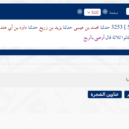
صفحة
510
3253 حدثنا
محمد بن عيسى
حدثنا
يزيد بن زريع
حدثنا
داود بن أبي هند
نوا ثلاثة قال
أوصى بالربع
ية
عناوين الشجرة