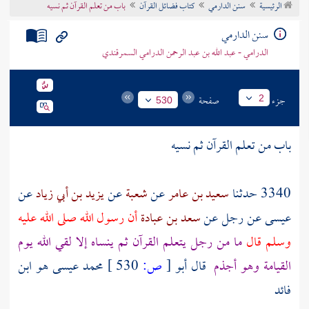
الرئيسية
سنن الدارمي
كتاب فضائل القرآن
باب من تعلم القرآن ثم نسيه
تراجم الأعلام
سنن الدارمي
الدرامي - عبد الله بن عبد الرحمن الدرامي السمرقندي
جزء
صفحة
2
530
باب من تعلم القرآن ثم نسيه
3340 حدثنا
سعيد بن عامر
عن
شعبة
عن
يزيد بن أبي زياد
عن
عيسى
عن
رجل
عن
سعد بن عبادة
أن رسول الله صلى الله عليه
وسلم قال
ما من رجل يتعلم القرآن ثم ينساه إلا لقي الله يوم
القيامة وهو أجذم
قال أبو
[
ص:
530 ]
محمد
عيسى هو ابن
فائد