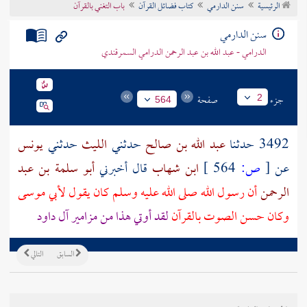
الرئيسية
سنن الدارمي
كتاب فضائل القرآن
باب التغني بالقرآن
تراجم الأعلام
سنن الدارمي
الدرامي - عبد الله بن عبد الرحمن الدرامي السمرقندي
جزء
صفحة
2
564
3492 حدثنا
عبد الله بن صالح
حدثني
الليث
حدثني
يونس
عن
[
ص:
564 ]
ابن شهاب
قال أخبرني
أبو سلمة بن عبد
الرحمن
أن رسول الله صلى الله عليه وسلم كان يقول
لأبي موسى
وكان حسن الصوت بالقرآن
لقد أوتي هذا من مزامير آل
داود
السابق
التالي