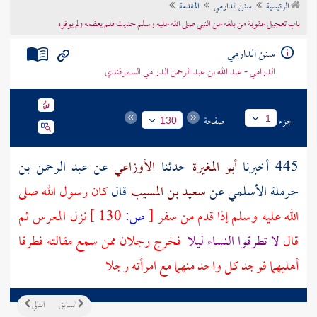
الرئيسية
سنن الدارمي
المقدمة
تراجم الأعلام
باب تعجيل عقوبة من بلغه عن النبي صلى الله عليه وسلم حديث فلم يعظمه ولم يوقره
سنن الدارمي
الدرامي - عبد الله بن عبد الرحمن الدرامي السمرقندي
جزء
صفحة
1
130
445 أخبرنا
أبو المغيرة
حدثنا
الأوزاعي
عن
عبد الرحمن بن
حرملة الأسلمي
عن
سعيد بن المسيب
قال
كان رسول الله صلى
الله عليه وسلم إذا قدم من سفر
[
ص:
130 ]
نزل المعرس ثم
قال
لا تطرقوا النساء ليلا
فخرج رجلان ممن سمع مقالته فطرقا
أهليهما فوجد كل واحد منهما مع امرأته رجلا
السابق
التالي