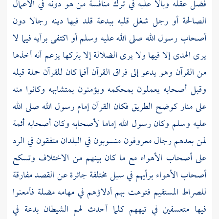
فضل عقله وبالا عليه في ترك منافسة من هو دونه في الأعمال
الصالحة أو رجل شغل قلبه ببدعة قلد فيها دينه رجالا دون
أصحاب رسول الله
صلى الله عليه وسلم أو اكتفى برأيه فيما لا
يرى الهدى إلا فيها ولا يرى الضلالة إلا بتركها يزعم أنه أخذها
من القرآن وهو يدعو إلى فراق القرآن أفما كان للقرآن حملة قبله
وقبل أصحابه يعملون بمحكمه ويؤمنون بمتشابهه وكانوا منه
على منار كوضح الطريق فكان القرآن إمام رسول الله صلى الله
عليه وسلم وكان رسول الله إماما لأصحابه وكان أصحابه أئمة
لمن بعدهم رجال معروفون منسوبون في البلدان متفقون في الرد
على أصحاب الأهواء مع ما كان بينهم من الاختلاف وتسكع
أصحاب الأهواء برأيهم في سبل مختلفة جائرة عن القصد مفارقة
للصراط المستقيم فتوهت بهم أدلاؤهم في مهامه مضلة فأمعنوا
فيها متعسفين في تيههم كلما أحدث لهم الشيطان بدعة في