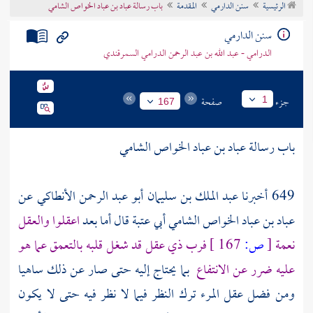
الرئيسية
سنن الدارمي
المقدمة
باب رسالة عباد بن عباد الخواص الشامي
تراجم الأعلام
سنن الدارمي
الدرامي - عبد الله بن عبد الرحمن الدرامي السمرقندي
جزء
صفحة
1
167
باب رسالة
عباد بن عباد الخواص الشامي
649 أخبرنا
عبد الملك بن سليمان أبو عبد الرحمن الأنطاكي
عن
عباد بن عباد الخواص الشامي أبي عتبة
قال أما بعد
اعقلوا والعقل
نعمة
[
ص:
167 ]
فرب ذي عقل قد شغل قلبه بالتعمق عما هو
عليه ضرر عن الانتفاع
بما يحتاج إليه حتى صار عن ذلك ساهيا
ومن فضل عقل المرء ترك النظر فيما لا نظر فيه حتى لا يكون