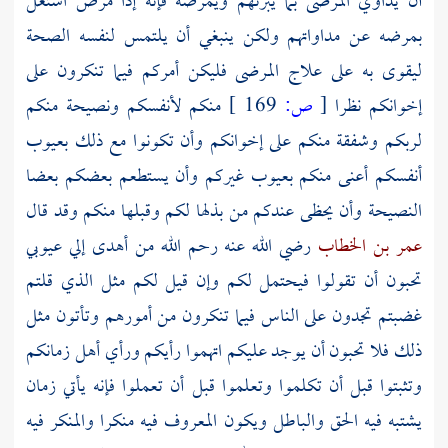
أن يداوي المرضى بما يبرئهم ويمرضه فإنه إذا مرض اشتغل
بمرضه عن مداواتهم ولكن ينبغي أن يلتمس لنفسه الصحة
ليقوى به على علاج المرضى فليكن أمركم فيما تنكرون على
إخوانكم نظرا
[
ص:
169 ]
منكم لأنفسكم ونصيحة منكم
لربكم وشفقة منكم على إخوانكم وأن تكونوا مع ذلك بعيوب
أنفسكم أعنى منكم بعيوب غيركم وأن يستطعم بعضكم بعضا
النصيحة وأن يحظى عندكم من بذلها لكم وقبلها منكم وقد قال
عمر بن الخطاب
رضي الله عنه رحم الله من أهدى إلي عيوبي
تحبون أن تقولوا فيحتمل لكم وإن قيل لكم مثل الذي قلتم
غضبتم تجدون على الناس فيما تنكرون من أمورهم وتأتون مثل
ذلك فلا تحبون أن يوجد عليكم اتهموا رأيكم ورأي أهل زمانكم
وتثبتوا قبل أن تكلموا وتعلموا قبل أن تعملوا فإنه يأتي زمان
يشتبه فيه الحق والباطل ويكون المعروف فيه منكرا والمنكر فيه