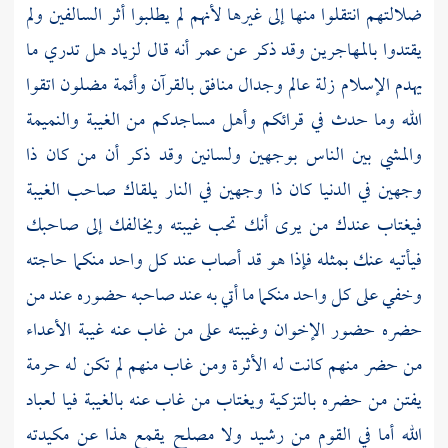
ضلالتهم انتقلوا منها إلى غيرها لأنهم لم يطلبوا أثر السالفين ولم
يقتدوا
بالمهاجرين
وقد ذكر عن
عمر
أنه قال
لزياد
هل تدري ما
يهدم الإسلام زلة عالم وجدال منافق بالقرآن وأئمة مضلون اتقوا
الله وما حدث في قرائكم وأهل مساجدكم من الغيبة والنميمة
والمشي بين الناس بوجهين ولسانين وقد ذكر أن من كان ذا
وجهين في الدنيا كان ذا وجهين في النار يلقاك صاحب الغيبة
فيغتاب عندك من يرى أنك تحب غيبته ويخالفك إلى صاحبك
فيأتيه عنك بمثله فإذا هو قد أصاب عند كل واحد منكما حاجته
وخفي على كل واحد منكما ما أتي به عند صاحبه حضوره عند من
حضره حضور الإخوان وغيبته على من غاب عنه غيبة الأعداء
من حضر منهم كانت له الأثرة ومن غاب منهم لم تكن له حرمة
يفتن من حضره بالتزكية ويغتاب من غاب عنه بالغيبة فيا لعباد
الله أما في القوم من رشيد ولا مصلح يقمع هذا عن مكيدته