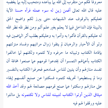
معروفا فكم من متقرب إلى الله بما يباعده ومتحبب إليه بما يغضبه
عليه قال الله تعالى
أفمن زين له سوء عمله فرآه حسنا
الآية
فعليكم بالوقوف عند الشبهات حتى يبرز لكم واضح الحق
بالبينة فإن الداخل فيما لا يعلم بغير علم آثم ومن نظر لله نظر الله
له عليكم بالقرآن فأتموا به وأموا به وعليكم بطلب أثر الماضين فيه
ولو أن الأحبار والرهبان لم يتقوا زوال مراتبهم وفساد منزلتهم
بإقامة الكتاب وتبيانه ما حرفوه ولا كتموه ولكنهم لما خالفوا
الكتاب بأعمالهم التمسوا أن يخدعوا قومهم عما صنعوا مخافة أن
تفسد منازلهم وأن يتبين للناس فسادهم فحرفوا الكتاب بالتفسير
وما لم يستطيعوا تحريفه كتموه فسكتوا عن صنيع أنفسهم إبقاء
على منازلهم وسكتوا عما صنع قومهم مصانعة لهم وقد
أخذ الله
ميثاق الذين أوتوا الكتاب لتبيننه للناس ولا تكتمونه
بل مالئوا
عليه ورققوا لهم فيه