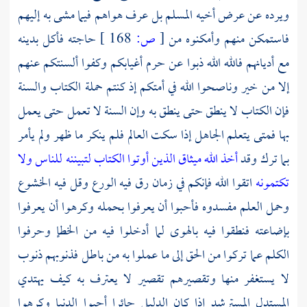
ويرده عن عرض أخيه المسلم بل عرف هواهم فيما مشى به إليهم
فاستمكن منهم وأمكنوه من
[
ص:
168 ]
حاجته فأكل بدينه
مع أديانهم فالله الله ذبوا عن حرم أغيابكم وكفوا ألسنتكم عنهم
إلا من خير وناصحوا الله في أمتكم إذ كنتم حملة الكتاب والسنة
فإن الكتاب لا ينطق حتى ينطق به وإن السنة لا تعمل حتى يعمل
بها فمتى يتعلم الجاهل إذا سكت العالم فلم ينكر ما ظهر ولم يأمر
بما ترك وقد
أخذ الله ميثاق الذين أوتوا الكتاب لتبيننه للناس ولا
تكتمونه
اتقوا الله فإنكم في زمان رق فيه الورع وقل فيه الخشوع
وحمل العلم مفسدوه فأحبوا أن يعرفوا بحمله وكرهوا أن يعرفوا
بإضاعته فنطقوا فيه بالهوى لما أدخلوا فيه من الخطإ وحرفوا
الكلم عما تركوا من الحق إلى ما عملوا به من باطل فذنوبهم ذنوب
لا يستغفر منها وتقصيرهم تقصير لا يعترف به كيف يهتدي
المستدل المسترشد إذا كان الدليل حائرا أحبوا الدنيا وكرهوا