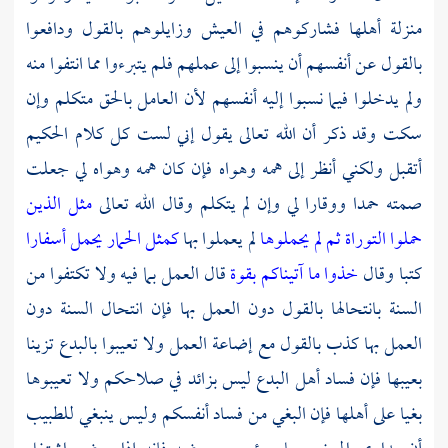
منزلة أهلها فشاركوهم في العيش وزايلوهم بالقول ودافعوا
بالقول عن أنفسهم أن ينسبوا إلى عملهم فلم يتبرءوا مما انتفوا منه
ولم يدخلوا فيما نسبوا إليه أنفسهم لأن العامل بالحق متكلم وإن
سكت وقد ذكر أن الله تعالى يقول إني لست كل كلام الحكيم
أتقبل ولكني أنظر إلى همه وهواه فإن كان همه وهواه لي جعلت
صمته حمدا ووقارا لي وإن لم يتكلم وقال الله تعالى
مثل الذين
حملوا التوراة ثم لم يحملوها
لم يعملوا بها
كمثل الحمار يحمل أسفارا
كتبا وقال
خذوا ما آتيناكم بقوة
قال العمل بما فيه ولا تكتفوا من
السنة بانتحالها بالقول دون العمل بها فإن انتحال السنة دون
العمل بها كذب بالقول مع إضاعة العمل ولا تعيبوا بالبدع تزينا
بعيبها فإن فساد أهل البدع ليس بزائد في صلاحكم ولا تعيبوها
بغيا على أهلها فإن البغي من فساد أنفسكم وليس ينبغي للطبيب