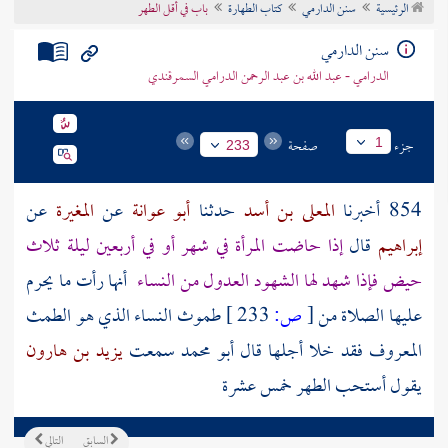
الرئيسية
سنن الدارمي
كتاب الطهارة
باب في أقل الطهر
تراجم الأعلام
سنن الدارمي
الدرامي - عبد الله بن عبد الرحمن الدرامي السمرقندي
جزء
صفحة
1
233
854 أخبرنا
المعلى بن أسد
حدثنا
أبو عوانة
عن
المغيرة
عن
إبراهيم
قال
إذا حاضت المرأة في شهر أو في أربعين ليلة ثلاث
حيض فإذا شهد لها الشهود العدول من النساء
أنها رأت ما يحرم
عليها الصلاة من
[
ص:
233 ]
طموث النساء الذي هو الطمث
المعروف فقد خلا أجلها قال أبو محمد سمعت
يزيد بن هارون
يقول أستحب الطهر خمس عشرة
السابق
التالي