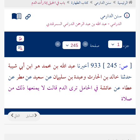
الرئيسية
سنن الدارمي
كتاب الطهارة
باب في الحبلى إذا رأت الدم
تراجم الأعلام
سنن الدارمي
الدرامي - عبد الله بن عبد الرحمن الدرامي السمرقندي
جزء
صفحة
1
245
[
ص:
245 ]
933 أخبرنا
عبد الله بن محمد هو ابن أبي شيبة
حدثنا
خالد بن الحارث
وعبدة بن سليمان
عن
سعيد
عن
مطر
عن
عطاء
عن
عائشة
في الحامل ترى الدم قالت لا يمنعها ذلك من
صلاة
السابق
التالي