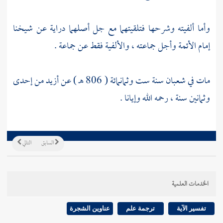
وأما ألفيته وشرحها فتلقيتهما مع جل أصلهما دراية عن شيخنا
إمام الأئمة وأجل جماعته ، والألفية فقط عن جماعة .
مات في شعبان سنة ست وثمانمائة ( 806 هـ ) عن أزيد من إحدى
وثمانين سنة ، رحمه الله وإيانا .
السابق
التالي
الخدمات العلمية
تفسير الآية
ترجمة علم
عناوين الشجرة