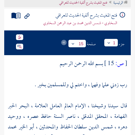
الرئيسية
فتح المغيث بشرح ألفية الحديث للعراقي
تراجم الأعلام
فتح المغيث بشرح ألفية الحديث للعراقي
السخاوي - شمس الدين محمد بن عبد الرحمن السخاوي
جزء
صفحة
1
15
[
ص:
15 ]
بسم الله الرحمن الرحيم
رب زدني علما وفهما ، واختم لي وللمسلمين بخير .
قال سيدنا وشيخنا ، الإمام العالم العامل العلامة ، البحر الحبر
الفهامة ، المحقق المدقق ، ناصر السنة حافظ عصره ، ووحيد
دهره ، شمس الدين سلطان الحفاظ والمحدثين ،
أبو الخير محمد