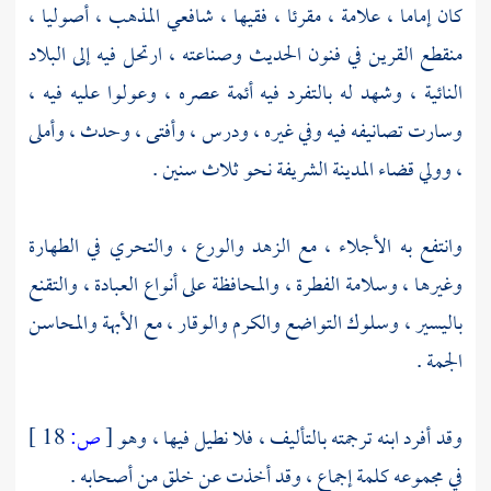
كان إماما ، علامة ، مقرئا ، فقيها ، شافعي المذهب ، أصوليا ،
منقطع القرين في فنون الحديث وصناعته ، ارتحل فيه إلى البلاد
النائية ، وشهد له بالتفرد فيه أئمة عصره ، وعولوا عليه فيه ،
وسارت تصانيفه فيه وفي غيره ، ودرس ، وأفتى ، وحدث ، وأملى
، وولي قضاء
المدينة
الشريفة نحو ثلاث سنين .
وانتفع به الأجلاء ، مع الزهد والورع ، والتحري في الطهارة
وغيرها ، وسلامة الفطرة ، والمحافظة على أنواع العبادة ، والتقنع
باليسير ، وسلوك التواضع والكرم والوقار ، مع الأبهة والمحاسن
الجمة .
وقد أفرد ابنه ترجمته بالتأليف ، فلا نطيل فيها ، وهو
[
ص:
18 ]
في مجموعه كلمة إجماع ، وقد أخذت عن خلق من أصحابه .