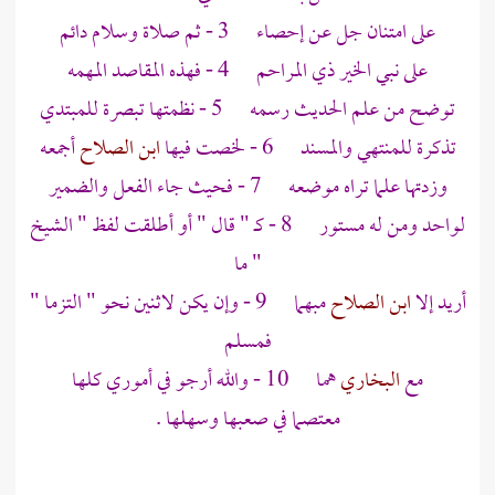
على امتنان جل عن إحصاء 3 - ثم صلاة وسلام دائم
على نبي الخير ذي المراحم 4 - فهذه المقاصد المهمه
توضح من علم الحديث رسمه 5 - نظمتها تبصرة للمبتدي
تذكرة للمنتهي والمسند 6 - لخصت فيها
ابن الصلاح
أجمعه
وزدتها علما تراه موضعه 7 - فحيث جاء الفعل والضمير
لواحد ومن له مستور 8 - كـ " قال " أو أطلقت لفظ " الشيخ
" ما
أريد إلا
ابن الصلاح
مبهما 9 - وإن يكن لاثنين نحو " التزما "
فمسلم
مع
البخاري
هما 10 - والله أرجو في أموري كلها
معتصما في صعبها وسهلها .