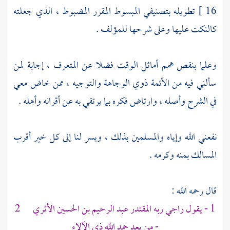
16 ]
تطويله بتصنيفي المبسوط المقرر المضبوط ، الذي جعلته
كالنكت عليها وعلى شرحها للمؤلف .
وعلما بنقص همم أماثل الوقت فضلا عن المتعرف ، إجابة لمن
سألني فيه من الأئمة ذوي الوجاهة والتوجيه ، ممن خاض معي
في الشرح وأصله ، وارتاض فكره بما يرتقي به عن أقرانه وأهله .
نفعني الله وإياه والمسلمين بذلك ، ويسر لنا إلى كل خير أقرب
المسالك بمنه وكرمه .
قال رحمه الله :
1 - يقول راجي ربه المقتدر
عبد الرحيم بن الحسين الأثري
2
- من بعد حمد الله ذي الآلاء