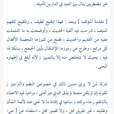
غير مضطربين ينال بهما العبد في الدارين تأميله .
[ مقدمة المؤلف ] وبعد : فهذا تنقيح لطيف ، وتلقيح للفهم
المنيف ، شرحت فيه ألفية الحديث ، وأوضحت به ما اشتملت
عليه من القديم والحديث ، ففتح من كنوزها المحصنة الأقفال
كل مرتج ، وطرح عن رموزها الإشكال بأبين الحجج ، سابكا لها
فيه ; بحيث لا تتخلص منه إلا بالتمييز ; لأنه أبلغ في إظهاره
المعنى .
تاركا لمن لا يرى حسن ذلك في خصوص النظم والترجيز ;
لكونه إن لم يكن متعنتا لم يذق الذي هو أهنى ، مراعيا فيه الاعتناء
بالناظم رجاء بركته ، ساعيا في إفادة ما لا غنى عنه لأئمة الشأن
وطلبته ، غير طويل ممل ، ولا قصير مخل ، استغناء عن
[
ص: