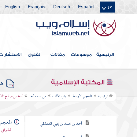
عربي
Español
Deutsch
Français
English
الرئيسية
موسوعات
مقالات
الفتوى
الاستشارات
فهرس الكتاب
المكتبة الإسلامية
كتب
باب الألف
الرئيسية
المعجم الأوسط
باب الألف
من اسمه أحمد
أحمد بن صالح المل
من اسمه أحمد
أحمد بن عبد الوهاب الحوطي
المعجم
أحمد بن محمد بن يحيي الدمشقي
الطبراني 