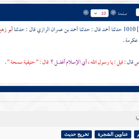
صفحة
10
1010 حدثنا
أحمد
قال : حدثنا
أحمد بن عمران الرازي
قال : حدثنا
أبو زهي
عكرمة
.
اس
قال :
قيل : يا رسول الله ،
أي الإسلام أفضل ؟
قال : " حنيفية سمحة "
.
ية
عناوين الشجرة
تخريج حديث