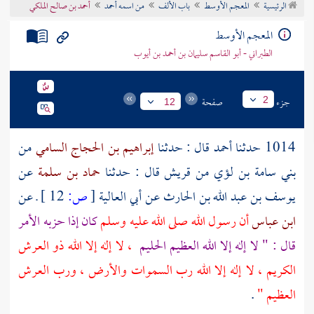
الرئيسية
المعجم الأوسط
باب الألف
من اسمه أحمد
أحمد بن صالح الملكي
تراجم الأعلام
المعجم الأوسط
الطبراني - أبو القاسم سليمان بن أحمد بن أيوب
جزء
صفحة
2
12
1014 حدثنا
أحمد
قال : حدثنا
إبراهيم بن الحجاج السامي
من
بني سامة بن لؤي من قريش قال : حدثنا
حماد بن سلمة
عن
يوسف بن عبد الله بن الحارث
عن
أبي العالية
[
ص:
12 ]
ـ عن
ابن عباس
أن رسول الله صلى الله عليه وسلم
كان إذا حزبه الأمر
قال : " لا إله إلا الله العظيم الحليم
، لا إله إلا الله ذو العرش
الكريم ، لا إله إلا الله رب السموات والأرض ، ورب العرش
العظيم "
.