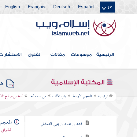
عربي
Español
Deutsch
Français
English
الرئيسية
موسوعات
مقالات
الفتوى
الاستشارات
فهرس الكتاب
المكتبة الإسلامية
كتب
باب الألف
الرئيسية
المعجم الأوسط
باب الألف
من اسمه أحمد
أحمد بن صالح المل
من اسمه أحمد
أحمد بن عبد الوهاب الحوطي
المعجم
أحمد بن محمد بن يحيي الدمشقي
الطبراني 