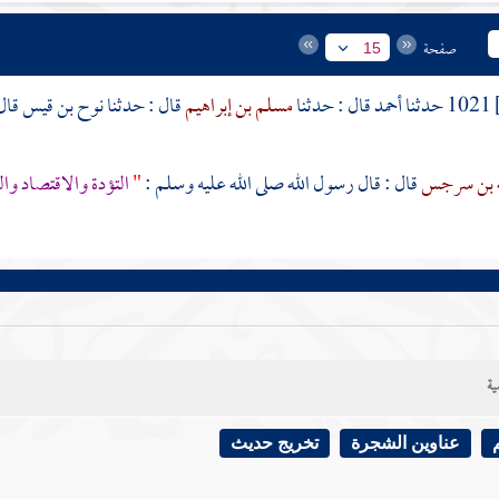
صفحة
15
1021 حدثنا
أحمد
قال : حدثنا
مسلم بن إبراهيم
قال : حدثنا
نوح بن قيس
قال
له بن سرجس
قال : قال رسول الله صلى الله عليه وسلم :
"
التؤدة والاقتصاد و
ية
عناوين الشجرة
تخريج حديث