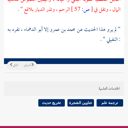
المال ، وتقل في
[
ص:
57 ]
الرحم ، وتذر الديار بلاقع "
.
" لم يرو هذا الحديث عن
محمد بن عمرو
إلا
أبو الدهماء
، تفرد به
:
النفيلي
" .
السابق
التالي
الخدمات العلمية
ترجمة علم
عناوين الشجرة
تخريج حديث