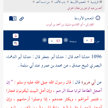
الرئيسية
المعجم الأوسط
باب الألف
من اسمه أحمد
تراجم الأعلام
أحمد بن عبد الرحمن بن عقال الحراني
المعجم الأوسط
الطبراني - أبو القاسم سليمان بن أحمد بن أيوب
جزء
صفحة
2
57
1096 حدثنا
أحمد
قال : حدثنا
أبو جعفر
قال : حدثنا
أبو الدهماء
البصري
شيخ صدق ، عن
محمد بن عمرو
عند
أبي سلمة
.
عن
أبي هريرة
قال :
قال رسول الله صلى الله عليه وسلم :
" إن
أعجل الطاعة ثوابا صلة الرحم
، وإن أهل البيت ليكونون فجارا
، فتنمو أموالهم ، ويكثر عددهم ، إذا وصلوا أرحامهم ، وإن
أعجل المعصية عقوبة البغي والخيانة ، واليمين الغموس تذهب