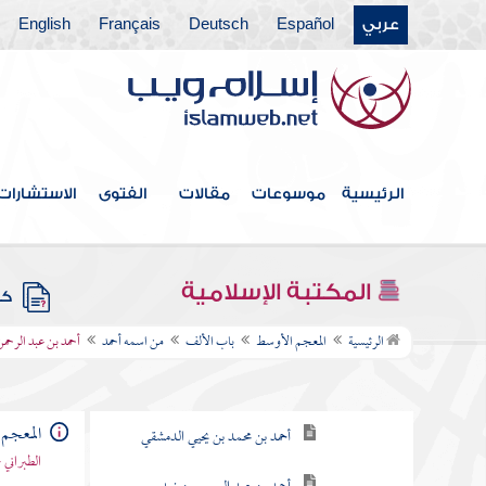
عربي
Español
Deutsch
Français
English
الرئيسية
موسوعات
مقالات
الفتوى
الاستشارات
فهرس الكتاب
المكتبة الإسلامية
كتب
باب الألف
من اسمه أحمد
الرئيسية
المعجم الأوسط
باب الألف
من اسمه أحمد
أحمد بن عبد الرحمن
أحمد بن عبد الوهاب الحوطي
المعجم
أحمد بن محمد بن يحيي الدمشقي
الطبراني 
أحمد بن عبد الرحيم بن زيد