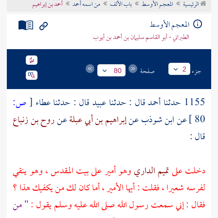
الرئيسية
المعجم الأوسط
باب الألف
من اسمه أحمد
أحمد بن إبراهيم
تراجم الأعلام
المعجم الأوسط
الطبراني - أبو القاسم سليمان بن أحمد بن أيوب
جزء
صفحة
2
80
1155 حدثنا
أحمد
قال : حدثنا
عبيد
قال : حدثنا
عطاء
[
ص:
80 ]
عن
ابن شوذب
عن
إبراهيم بن أبي عبلة
عن
روح بن زنباع
قال :
دخلت على
تميم الداري
وهو أمير على بيت المقدس ، وهو ينقي
لفرسه شعيرا ، فقلت : أيها الأمير ، أما كان لك من يكفيك هذا ؟
فقال : إني سمعت رسول الله صلى الله عليه وسلم يقول :
" من