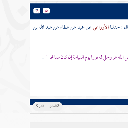
ل : حدثنا
الأوزاعي
عن
حميد
عن
عطاء
عن
عبد الله بن
 الله عز وجل له نورا يوم القيامة إن كان صالحا "
.
السابق
التالي