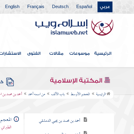
عربي
Español
Deutsch
Français
English
الرئيسية
موسوعات
مقالات
الفتوى
الاستشارات
فهرس الكتاب
المكتبة الإسلامية
كتب
باب الألف
الرئيسية
المعجم الأوسط
باب الألف
من اسمه أحمد
أحمد بن محمد بن ا
من اسمه أحمد
أحمد بن عبد الوهاب الحوطي
المعجم
أحمد بن محمد بن يحيي الدمشقي
الطبراني 