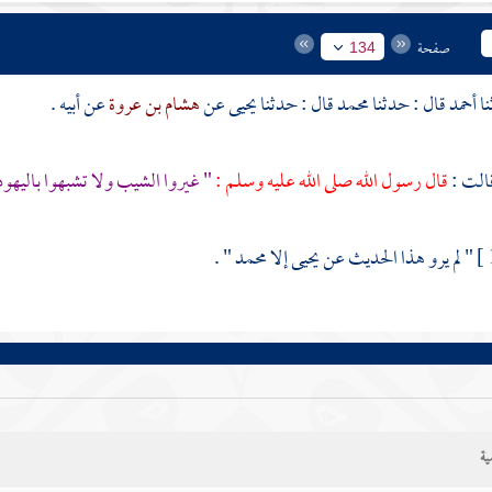
صفحة
134
أحمد
قال : حدثنا
محمد
قال : حدثنا
يحيى
عن
هشام بن عروة
عن أبيه .
الت :
قال رسول الله صلى الله عليه وسلم :
" غيروا الشيب ولا تشبهوا باليهو
" لم يرو هذا الحديث عن
يحيى
إلا
محمد
" .
ية