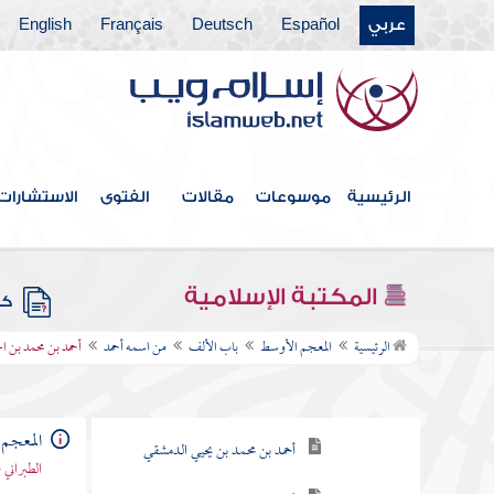
عربي
Español
Deutsch
Français
English
الرئيسية
موسوعات
مقالات
الفتوى
الاستشارات
فهرس الكتاب
المكتبة الإسلامية
كتب
باب الألف
الرئيسية
المعجم الأوسط
باب الألف
من اسمه أحمد
أحمد بن محمد بن ا
من اسمه أحمد
أحمد بن عبد الوهاب الحوطي
المعجم
أحمد بن محمد بن يحيي الدمشقي
الطبراني 