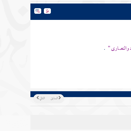
د والنصارى "
.
السابق
التالي