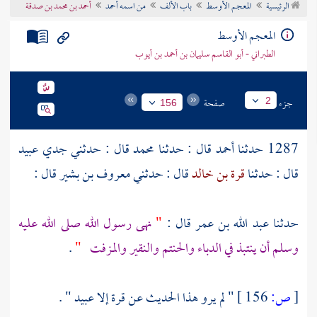
الرئيسية
المعجم الأوسط
باب الألف
من اسمه أحمد
أحمد بن محمد بن صدقة
تراجم الأعلام
المعجم الأوسط
الطبراني - أبو القاسم سليمان بن أحمد بن أيوب
جزء
صفحة
2
156
1287 حدثنا
أحمد
قال : حدثنا
محمد
قال : حدثني جدي
عبيد
قال : حدثنا
قرة بن خالد
قال : حدثني
معروف بن بشير
قال :
حدثنا
عبد الله بن عمر
قال :
"
نهى رسول الله صلى الله عليه
وسلم أن ينتبذ في الدباء والحنتم والنقير والمزفت
"
.
[
ص:
156 ]
" لم يرو هذا الحديث عن
قرة
إلا
عبيد
" .