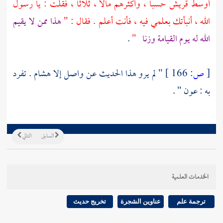
أوسط
قريش
حسبا ، وأكثرهم مالا ، ثلاثا ، فقلت : يا رسول
الله ، أنبأتك بعلمي فيه ، فأنت أعلم . فقال : "
هذا ممن لا يقيم
الله له يوم القيامة وزنا
"
.
[
ص:
166 ]
" لم يرو هذا الحديث عن
واصل
إلا
هشام
. تفرد
به :
عون
" .
السابق
التالي
الخدمات العلمية
ترجمة علم
عناوين الشجرة
تخريج حديث