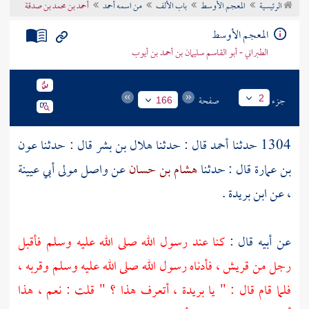
الرئيسية
المعجم الأوسط
باب الألف
من اسمه أحمد
أحمد بن محمد بن صدقة
تراجم الأعلام
المعجم الأوسط
الطبراني - أبو القاسم سليمان بن أحمد بن أيوب
جزء
صفحة
2
166
1304 حدثنا
أحمد
قال : حدثنا
هلال بن بشر
قال : حدثنا
عون
بن عمارة
قال : حدثنا
هشام بن حسان
عن
واصل مولى أبي عيينة
، عن
ابن بريدة .
عن أبيه قال :
كنا عند رسول الله صلى الله عليه وسلم فأقبل
رجل من
قريش
، فأدناه رسول الله صلى الله عليه وسلم وقربه ،
فلما قام قال : " يا
بريدة
، أتعرف هذا ؟ " قلت : نعم ، هذا