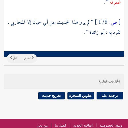
غمرته
" .
[
ص:
178 ]
" لم يرو هذا الحديث عن
أبي حيان
إلا
المحاربي
،
تفرد به :
أبو زائدة
" .
السابق
التالي
الخدمات العلمية
ترجمة علم
عناوين الشجرة
تخريج حديث
وثيقة الخصوصية
اتفاقية الخدمة
اتصل بنا
من نحن