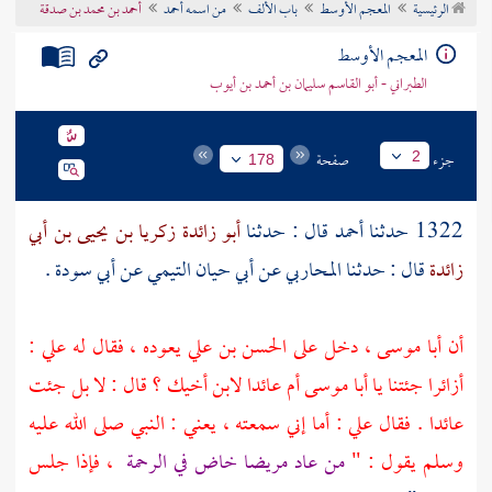
الرئيسية
المعجم الأوسط
باب الألف
من اسمه أحمد
أحمد بن محمد بن صدقة
تراجم الأعلام
المعجم الأوسط
الطبراني - أبو القاسم سليمان بن أحمد بن أيوب
جزء
صفحة
2
178
1322 حدثنا
أحمد
قال : حدثنا
أبو زائدة زكريا بن يحيى بن أبي
زائدة
قال : حدثنا
المحاربي
عن
أبي حيان التيمي
عن
أبي سودة
.
أن
أبا موسى
، دخل على
الحسن بن علي
يعوده ، فقال له
علي
:
أزائرا جئتنا يا
أبا موسى
أم عائدا لابن أخيك ؟ قال : لا بل جئت
عائدا . فقال
علي
: أما إني سمعته ، يعني : النبي صلى الله عليه
وسلم يقول : "
من عاد مريضا خاض في الرحمة
، فإذا جلس