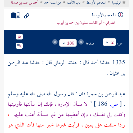
الرئيسية
المعجم الأوسط
باب الألف
من اسمه أحمد
أحمد بن محمد بن صدقة
تراجم الأعلام
المعجم الأوسط
الطبراني - أبو القاسم سليمان بن أحمد بن أيوب
جزء
صفحة
2
186
1335 حدثنا
أحمد
قال : حدثنا
الرمالي
قال : حدثنا
عبد الرحمن
بن عثمان
.
عبد الرحمن بن سمرة قال : قال رسول الله صلى الله عليه وسلم
:
[
ص:
186 ]
"
لا تسأل الإمارة ، فإنك إن سألتها فأوتيتها
وكلت إلى نفسك ، وإن أعطيتها عن غير مسألة أعنت عليها
،
وإذا حلفت على يمين ، فرأيت غيرها خيرا منها فأت الذي هو