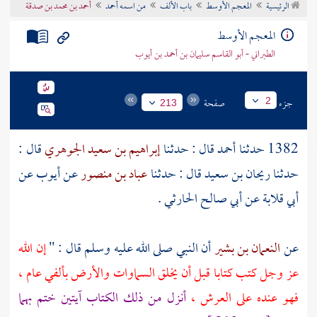
الرئيسية
المعجم الأوسط
باب الألف
من اسمه أحمد
أحمد بن محمد بن صدقة
تراجم الأعلام
المعجم الأوسط
الطبراني - أبو القاسم سليمان بن أحمد بن أيوب
جزء
صفحة
2
213
1382 حدثنا
أحمد
قال : حدثنا
إبراهيم بن سعيد الجوهري
قال :
حدثنا
ريحان بن سعيد
قال : حدثنا
عباد بن منصور
عن
أيوب
عن
أبي قلابة
عن
أبي صالح الحارثي
.
عن
النعمان بن بشير
أن النبي صلى الله عليه وسلم قال : "
إن الله
عز وجل كتب كتابا قبل أن يخلق السماوات والأرض بألفي عام ،
فهو عنده على العرش ،
أنزل من ذلك الكتاب آيتين ختم بهما