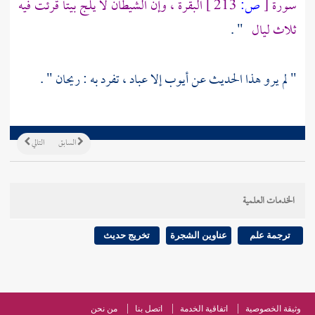
سورة
[
ص:
213 ]
البقرة ، وإن الشيطان لا يلج بيتا قرئت فيه
ثلاث ليال
" .
" لم يرو هذا الحديث عن
أيوب
إلا
عباد
، تفرد به :
ريحان
" .
السابق
التالي
الخدمات العلمية
ترجمة علم
عناوين الشجرة
تخريج حديث
وثيقة الخصوصية
اتفاقية الخدمة
اتصل بنا
من نحن