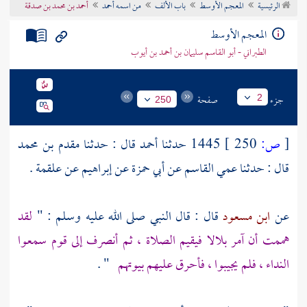
الرئيسية
المعجم الأوسط
باب الألف
من اسمه أحمد
أحمد بن محمد بن صدقة
تراجم الأعلام
المعجم الأوسط
الطبراني - أبو القاسم سليمان بن أحمد بن أيوب
جزء
صفحة
2
250
[
ص:
250 ]
1445 حدثنا
أحمد
قال : حدثنا
مقدم بن محمد
قال : حدثنا عمي
القاسم
عن
أبي حمزة
عن
إبراهيم
عن
علقمة
.
عن
ابن مسعود
قال : قال النبي صلى الله عليه وسلم : "
لقد
هممت أن آمر
بلالا
فيقيم الصلاة ، ثم أنصرف إلى قوم سمعوا
النداء ، فلم يجيبوا ، فأحرق عليهم بيوتهم
" .