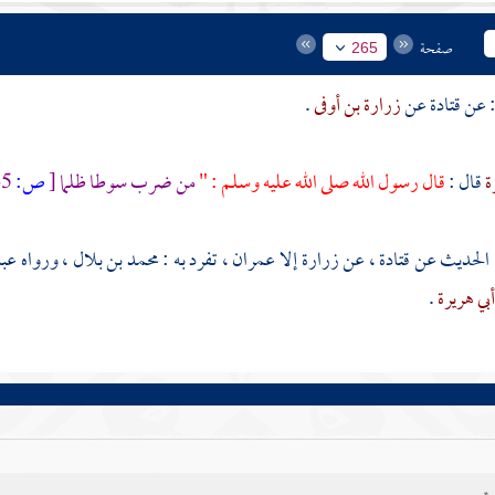
صفحة
265
قتادة
عن
زرارة بن أوفى
.
ة
قال :
قال رسول الله صلى الله عليه وسلم : "
من ضرب سوطا ظلما
[
ص:
265 ]
ا الحديث عن
قتادة
، عن
زرارة
إلا
عمران
، تفرد به :
محمد بن بلال
، ورواه
عبد
بي هريرة
.