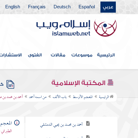
عربي
Español
Deutsch
Français
English
الرئيسية
موسوعات
مقالات
الفتوى
الاستشارات
فهرس الكتاب
المكتبة الإسلامية
كتب
باب الألف
الرئيسية
المعجم الأوسط
باب الألف
من اسمه أحمد
أحمد بن محمد بن 
من اسمه أحمد
أحمد بن عبد الوهاب الحوطي
المعجم
أحمد بن محمد بن يحيي الدمشقي
الطبراني 