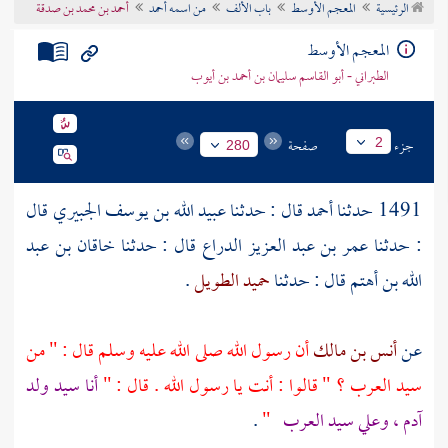
الرئيسية
المعجم الأوسط
باب الألف
من اسمه أحمد
أحمد بن محمد بن صدقة
تراجم الأعلام
المعجم الأوسط
الطبراني - أبو القاسم سليمان بن أحمد بن أيوب
جزء
صفحة
2
280
1491 حدثنا
أحمد
قال : حدثنا
عبيد الله بن يوسف الجبيري
قال
: حدثنا
عمر بن عبد العزيز الدراع
قال : حدثنا
خاقان بن عبد
الله بن أهتم
قال : حدثنا
حميد الطويل
.
عن
أنس بن مالك
أن رسول الله صلى الله عليه وسلم قال : " من
سيد العرب ؟ " قالوا : أنت يا رسول الله . قال : "
أنا سيد ولد
آدم
،
وعلي
سيد العرب
"
.