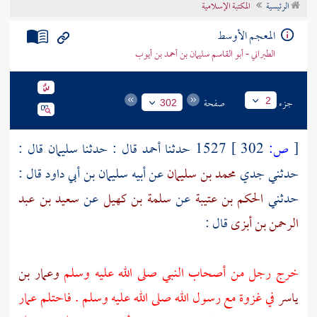
الرئيسية
المكتبة الإسلامية
تراجم الأعلام
المعجم الأوسط
الطبراني - أبو القاسم سليمان بن أحمد بن أيوب
جزء
صفحة
2
302
[
ص:
302 ]
1527 حدثنا
أحمد
قال : حدثنا
سليمان
قال :
حدثني جدي
محمد بن سليمان
عن أبيه
سليمان بن أبي داود
قال :
حدثني
الحكم بن عتيبة
عن
سلمة بن كهيل
عن
سعيد بن عبد
الرحمن بن أبزى
قال :
خرج رجل من أصحاب النبي صلى الله عليه وسلم
وعمار بن
ياسر
في غزوة مع رسول الله صلى الله عليه وسلم . فاحتلم
عمار