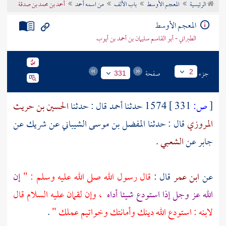
الرئيسية
المعجم الأوسط
باب الألف
من اسمه أحمد
أحمد بن محمد بن صدقة
تراجم الأعلام
المعجم الأوسط
الطبراني - أبو القاسم سليمان بن أحمد بن أيوب
جزء
صفحة
2
331
[
ص:
331 ]
1574 حدثنا
أحمد
قال : حدثنا
الحسين بن حريث
المروزي
قال : حدثنا
المفضل بن موسى الشيباني
عن
شريك
عن
جابر
عن
الشعبي
.
عن
ابن عمر
قال :
قال رسول الله صلى الله عليه وسلم : "
إن
الله عز وجل إذا استودع شيئا أداه
، وإن
لقمان
عليه السلام قال
لابنه : استودع الله دينك وأمانتك وخواتيم عملك "
.