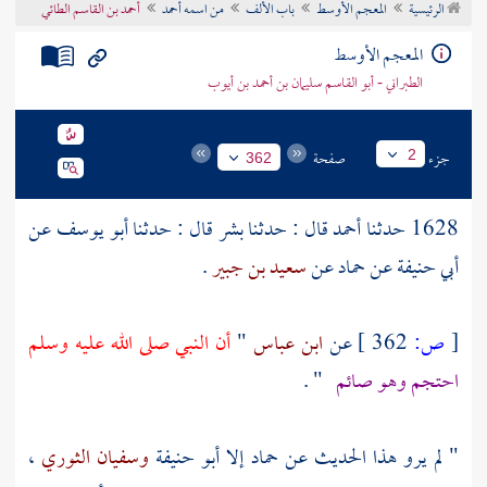
الرئيسية
المعجم الأوسط
باب الألف
من اسمه أحمد
أحمد بن القاسم الطائي
تراجم الأعلام
المعجم الأوسط
الطبراني - أبو القاسم سليمان بن أحمد بن أيوب
جزء
صفحة
2
362
1628 حدثنا
أحمد
قال : حدثنا
بشر
قال : حدثنا
أبو يوسف
عن
أبي حنيفة
عن
حماد
عن
سعيد بن جبير
.
[
ص:
362 ]
عن
ابن عباس
"
أن النبي صلى الله عليه وسلم
احتجم وهو صائم
" .
" لم يرو هذا الحديث عن
حماد
إلا
أبو حنيفة
وسفيان الثوري
،