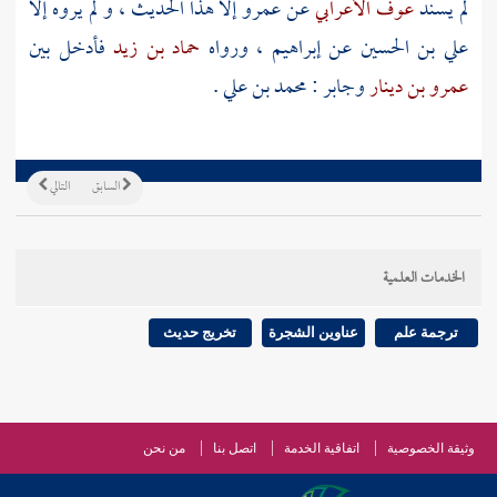
لم يسند
عوف الأعرابي
عن
عمرو
إلا هذا الحديث ، و لم يروه إلا
علي بن الحسين
عن
إبراهيم
، ورواه
حماد بن زيد
فأدخل بين
عمرو بن دينار
وجابر
:
محمد بن علي
.
السابق
التالي
الخدمات العلمية
ترجمة علم
عناوين الشجرة
تخريج حديث
وثيقة الخصوصية
اتفاقية الخدمة
اتصل بنا
من نحن