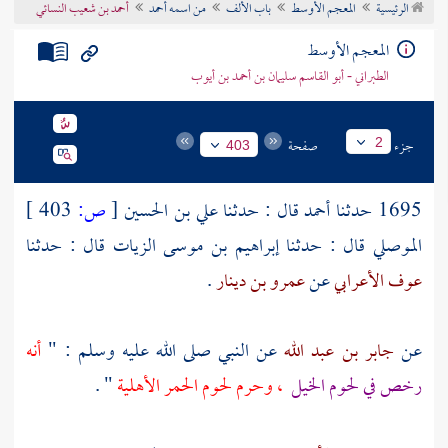
الرئيسية
المعجم الأوسط
باب الألف
من اسمه أحمد
أحمد بن شعيب النسائي
تراجم الأعلام
المعجم الأوسط
الطبراني - أبو القاسم سليمان بن أحمد بن أيوب
جزء
صفحة
2
403
1695 حدثنا
أحمد
قال : حدثنا
علي بن الحسين
[
ص:
403 ]
الموصلي
قال : حدثنا
إبراهيم بن موسى الزيات
قال : حدثنا
عوف الأعرابي
عن
عمرو بن دينار
.
عن
جابر بن عبد الله
عن النبي صلى الله عليه وسلم : "
أنه
رخص في لحوم الخيل
، وحرم لحوم الحمر الأهلية
" .