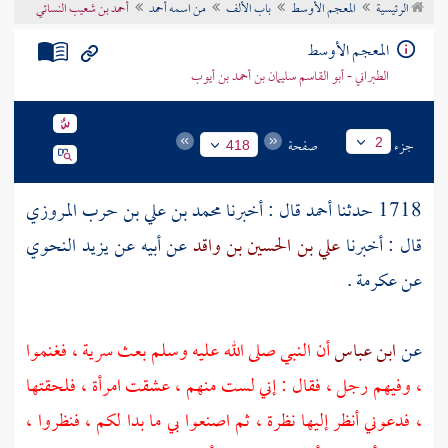
الرئيسية
المعجم الأوسط
باب الألف
من اسمه أحمد
أحمد بن شعيب النسائي
تراجم الأعلام
المعجم الأوسط
الطبراني - أبو القاسم سليمان بن أحمد بن أيوب
جزء
صفحة
2
418
1718 حدثنا
أحمد
قال : أخبرنا
محمد بن علي بن حرب المروزي
قال : أخبرنا
علي بن الحسين بن واقد
عن أبيه عن
يزيد النحوي
عن
عكرمة
.
عن
ابن عباس
أن النبي صلى الله عليه وسلم بعث سرية ، فغنموا
، وفيهم رجل ، فقال : إني لست منهم ، عشقت امرأة ، فلحقتها
، فدعوني أنظر إليها نظرة ، ثم اصنعوا بي ما بدا لكم ، فنظروا ،