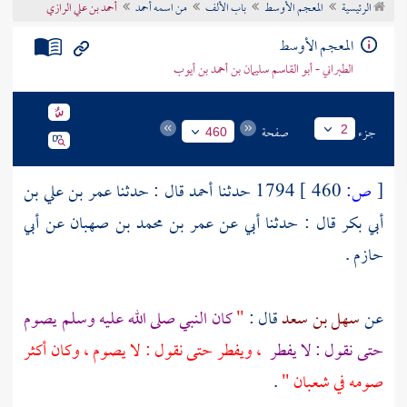
الرئيسية
المعجم الأوسط
باب الألف
من اسمه أحمد
أحمد بن علي الرازي
تراجم الأعلام
المعجم الأوسط
الطبراني - أبو القاسم سليمان بن أحمد بن أيوب
جزء
صفحة
2
460
[
ص:
460 ]
1794 حدثنا
أحمد
قال : حدثنا
عمر بن علي بن
أبي بكر
قال : حدثنا أبي عن
عمر بن محمد بن صهبان
عن
أبي
حازم
.
عن
سهل بن سعد
قال :
"
كان النبي صلى الله عليه وسلم يصوم
حتى نقول : لا يفطر
، ويفطر حتى نقول : لا يصوم ، وكان أكثر
صومه في شعبان "
.