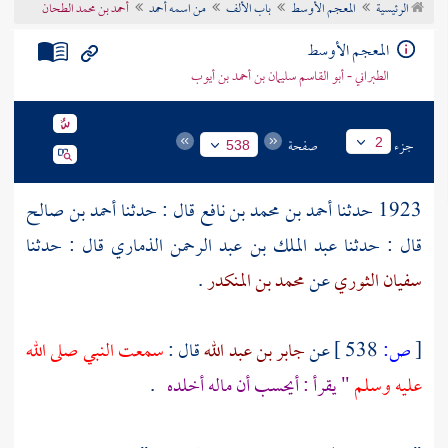
الرئيسية
المعجم الأوسط
باب الألف
من اسمه أحمد
أحمد بن محمد الطحان
تراجم الأعلام
المعجم الأوسط
الطبراني - أبو القاسم سليمان بن أحمد بن أيوب
جزء
صفحة
2
538
1923 حدثنا
أحمد بن محمد بن نافع
قال : حدثنا
أحمد بن صالح
قال : حدثنا
عبد الملك بن عبد الرحمن الذماري
قال : حدثنا
سفيان الثوري
عن
محمد بن المنكدر
.
[
ص:
538 ]
عن
جابر بن عبد الله
قال :
سمعت النبي صلى الله
عليه وسلم
" يقرأ : أيحسب أن ماله أخلده
.