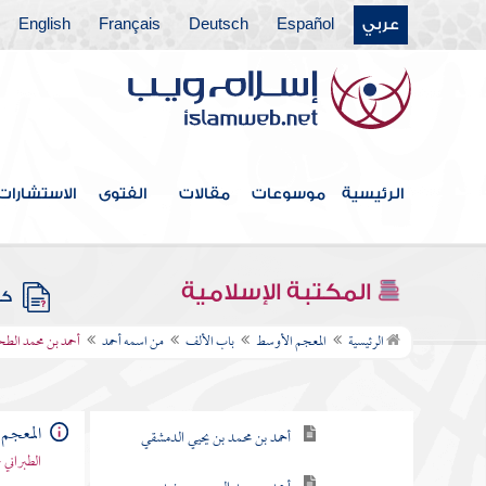
عربي
Español
Deutsch
Français
English
الرئيسية
موسوعات
مقالات
الفتوى
الاستشارات
فهرس الكتاب
المكتبة الإسلامية
كتب
باب الألف
الرئيسية
المعجم الأوسط
باب الألف
من اسمه أحمد
أحمد بن محمد الطح
من اسمه أحمد
أحمد بن عبد الوهاب الحوطي
المعجم
أحمد بن محمد بن يحيي الدمشقي
الطبراني 