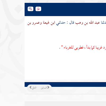
ثنا
عبد الله بن وهب
قال : حدثني
ابن لهيعة
وعمرو بن
 غريبا كما بدأ ، فطوبى للغرباء "
.
السابق
التالي