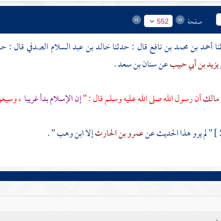
صفحة
552
أحمد بن محمد بن نافع
قال : حدثنا
خالد بن عبد السلام الصدفي
قال : حد
يزيد بن أبي حبيب
عن
سنان بن سعد
.
 مالك
أن رسول الله صلى الله عليه وسلم قال : "
إن الإسلام بدأ غريبا
، وسيعود
" لم يرو هذا الحديث عن
عمرو بن الحارث
إلا
ابن وهب
" .