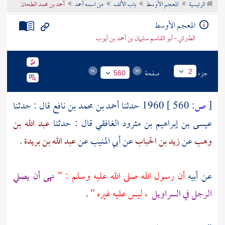
الرئيسية
المعجم الأوسط
باب الألف
من اسمه أحمد
أحمد بن محمد الطحان
تراجم الأعلام
المعجم الأوسط
الطبراني - أبو القاسم سليمان بن أحمد بن أيوب
جزء
صفحة
2
560
[
ص:
560 ]
1960 حدثنا
أحمد بن محمد بن نافع
قال : حدثنا
عيسى بن إبراهيم بن مثرود الغافقي
قال : حدثنا
عبد الله بن
وهب
عن
زيد بن الحباب
عن
أبي المنيب
عن
عبد الله بن بريدة
.
عن أبيه
أن رسول الله صلى الله عليه وسلم : "
نهى أن يصلي
الرجل في السراويل
، ليس عليه غيره "
.