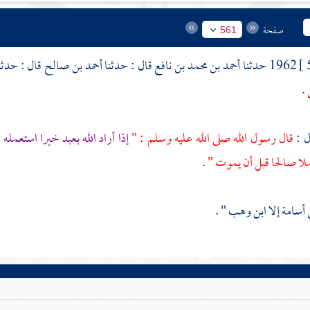
صفحة
561
1962 حدثنا
أحمد بن محمد بن نافع
قال : حدثنا
أحمد بن صالح
قال : حدثن
.
ل :
قال رسول الله صلى الله عليه وسلم : "
إذا أراد الله بعبد خيرا استعمله
"
لا صالحا قبل أن يموت "
.
ن
أسامة
إلا
ابن وهب
" .