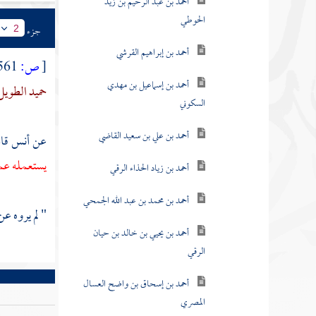
أحمد بن عبد الرحيم بن زيد
الحوطي
جزء
2
أحمد بن إبراهيم القرشي
[
ص:
561 ]
أحمد بن إسماعيل بن مهدي
حميد الطويل
السكوني
أحمد بن علي بن سعيد القاضي
عن
أنس
قا
يستعمله عم
أحمد بن زياد الحذاء الرقي
أحمد بن محمد بن عبد الله الجمحي
" لم يروه ع
أحمد بن يحيي بن خالد بن حيان
الرقي
أحمد بن إسحاق بن واضح العسال
المصري