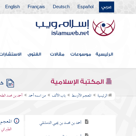
عربي
Español
Deutsch
Français
English
الرئيسية
موسوعات
مقالات
الفتوى
الاستشارات
فهرس الكتاب
المكتبة الإسلامية
كتب
باب الألف
الرئيسية
المعجم الأوسط
باب الألف
من اسمه أحمد
أحمد بن محمد الطح
من اسمه أحمد
أحمد بن عبد الوهاب الحوطي
المعجم
أحمد بن محمد بن يحيي الدمشقي
الطبراني 