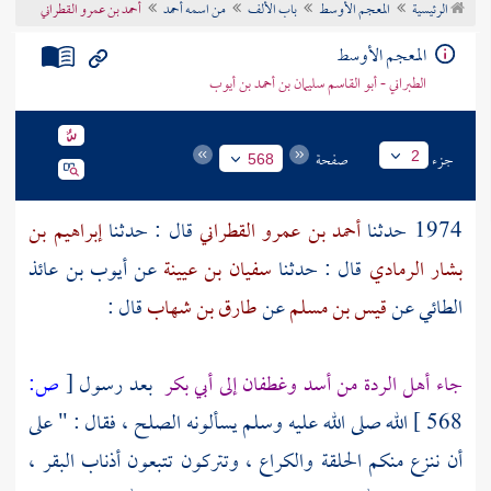
الرئيسية
المعجم الأوسط
باب الألف
من اسمه أحمد
أحمد بن عمرو القطراني
تراجم الأعلام
المعجم الأوسط
الطبراني - أبو القاسم سليمان بن أحمد بن أيوب
جزء
صفحة
2
568
1974 حدثنا
أحمد بن عمرو القطراني
قال : حدثنا
إبراهيم بن
بشار الرمادي
قال : حدثنا
سفيان بن عيينة
عن
أيوب بن عائذ
الطائي
عن
قيس بن مسلم
عن
طارق بن شهاب
قال :
جاء أهل الردة من
أسد
وغطفان
إلى
أبي بكر
بعد رسول
[
ص:
568 ]
الله صلى الله عليه وسلم يسألونه الصلح ، فقال : " على
أن ننزع منكم الحلقة والكراع ، وتتركون تتبعون أذناب البقر ،