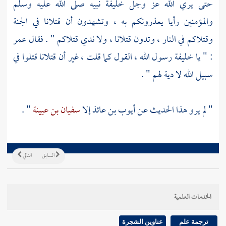
حتى يري الله عز وجل خليفة نبيه صلى الله عليه وسلم
والمؤمنين رأيا يعذرونكم به ، وتشهدون أن قتلانا في الجنة
وقتلاكم في النار ، وتدون قتلانا ، ولا ندي قتلاكم " . فقال
عمر
: " يا خليفة رسول الله ، القول كما قلت ، غير أن قتلانا قتلوا في
سبيل الله لا دية لهم " .
" لم يرو هذا الحديث عن
أيوب بن عائذ
إلا
سفيان بن عيينة
" .
السابق
التالي
الخدمات العلمية
ترجمة علم
عناوين الشجرة