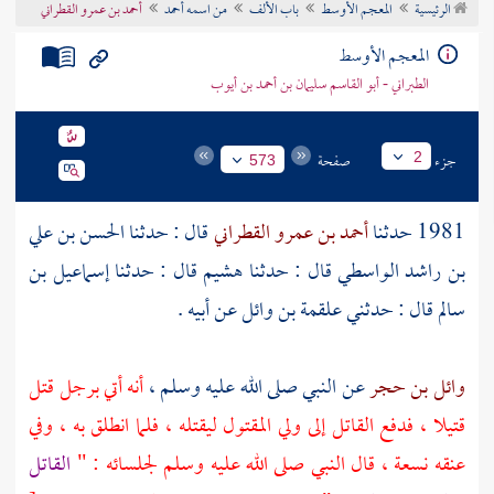
الرئيسية
المعجم الأوسط
باب الألف
من اسمه أحمد
أحمد بن عمرو القطراني
تراجم الأعلام
المعجم الأوسط
الطبراني - أبو القاسم سليمان بن أحمد بن أيوب
جزء
صفحة
2
573
1981 حدثنا
أحمد بن عمرو القطراني
قال : حدثنا
الحسن بن علي
بن راشد الواسطي
قال : حدثنا
هشيم
قال : حدثنا
إسماعيل بن
سالم
قال : حدثني
علقمة بن وائل
عن أبيه .
وائل بن حجر
عن النبي صلى الله عليه وسلم ،
أنه أتي برجل قتل
قتيلا ، فدفع القاتل إلى ولي المقتول ليقتله ، فلما انطلق به ، وفي
عنقه نسعة ، قال النبي صلى الله عليه وسلم لجلسائه : "
القاتل