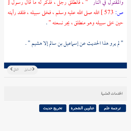
والمقتول في النار
" ، فانطلق رجل ، فذكر له ما قال رسول
[
ص:
573 ]
الله صلى الله عليه وسلم ، فخلى سبيله ، فلقد رأيته
حين خلى سبيله وهو منطلق ، يجر نسعته "
.
" لم يرو هذا الحديث عن
إسماعيل بن سالم
إلا
هشيم
" .
السابق
التالي
الخدمات العلمية
ترجمة علم
عناوين الشجرة
تخريج حديث