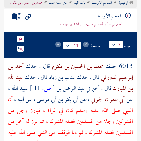
الرئيسية
المعجم الأوسط
باب الميم
من اسمه محمد
محمد بن الحسين بن مكرم
تراجم الأعلام
المعجم الأوسط
الطبراني - أبو القاسم سليمان بن أحمد بن أيوب
جزء
صفحة
7
11
6013 حدثنا
محمد بن الحسين بن مكرم
قال : حدثـنا
أحمد بن
إبراهيم الدورقي
قال : حدثـنا
عتاب بن زياد
قال : حدثـنا
عبد الله
بن المبارك
قال : أخبرني
عبد الرحمن بن
[
ص:
11 ]
عبيد الله
،
عن
أبي عمران الجوني
، عن
أبي بكر بن أبي موسى
، عن أبيه ،
أن
النبي صلى الله عليه وسلم كان في غزاة ، فبارز رجل من
المشركين رجلا من المسلمين فقتله المشرك ، ثم برز له آخر من
المسلمين فقتله المشرك ، ثم دنا فوقف على النبي صلى الله عليه