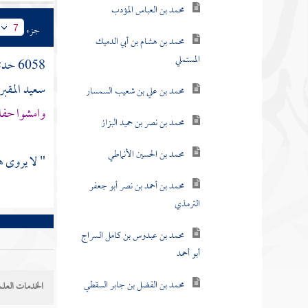
محمد بن العباس المؤدب
جزء
7
محمد بن هشام بن أبي الدميك
المستملي
6058 حدثنا
سعيد المقب
محمد بن علي بن شعيب السمسار
وامشوا حفا
محمد بن نصر بن حميد البزاز
محمد بن الحسين الأنماطي
" لا يروى 
محمد بن أحمد بن نصر أبو جعفر
الترمذي
محمد بن عبدوس بن كامل السراج
أبو أحمد
محمد بن الفضل بن جابر السقطي
الخدمات العلم