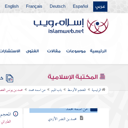
باب الصاد
عربي
Español
Deutsch
Français
English
باب الطاء
باب الظاء
باب العين
الرئيسية
موسوعات
مقالات
الفتوى
الاستشارات
باب الغين
باب الفاء
المكتبة الإسلامية
كتب
باب القاف
الرئيسية
المعجم الأوسط
باب الميم
من اسمه محمد
محمد بن يونس الع
باب الميم
من اسمه محمد
المعجم
محمد بن النضر الأزدي
الطبراني 