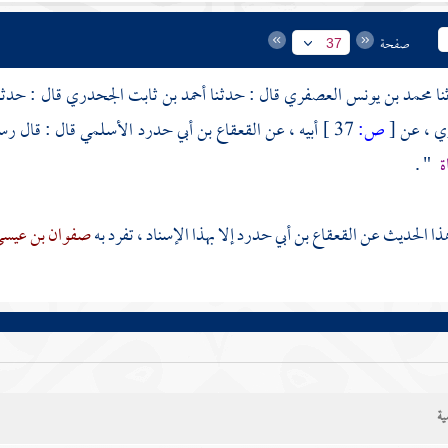
صفحة
37
محمد بن يونس العصفري
قال : حدثـنا
أحمد بن ثابت الجحدري
قال : حدثـ
ري
، عن
[
ص:
37 ]
أبيه ، عن
القعقاع بن أبي حدرد الأسلمي
قال : قال رس
ة
" .
هذا الحديث عن
القعقاع بن أبي حدرد
إلا بهذا الإسناد ، تفرد به
صفوان بن عيس
ية