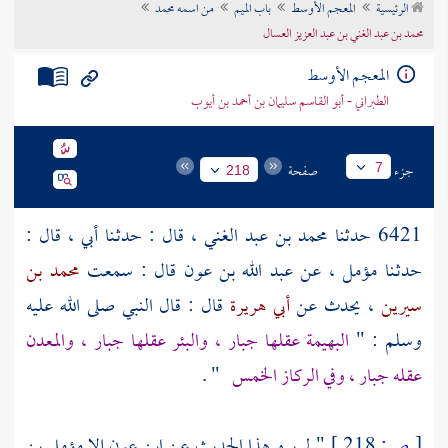
الرئيسية
المعجم الأوسط
باب الميم
من اسمه محمد
تراجم الأعلام
محمد بن عبد الغني بن عبد العزيز العسال
المعجم الأوسط
الطبراني - أبو القاسم سليمان بن أحمد بن أيوب
جزء
صفحة
7
218
6421 حدثنا
محمد بن عبد الغني
، قال : حدثـنا أبي ، قال :
حدثـنا
مؤمل
، عن
عبد الله بن عون
قال : سمعت
محمد بن
سيرين
، يحدث عن
أبي هريرة
قال : قال النبي صلى الله عليه
وسلم : "
البهيمة عقلها جبار ، والبئر عقلها جبار ، والمعدن
عقله جبار ، وفي الركاز الخمس
" .
[
ص:
218 ]
" لم يرو هذا الحديث عن
ابن عون
إلا
مؤمل بن