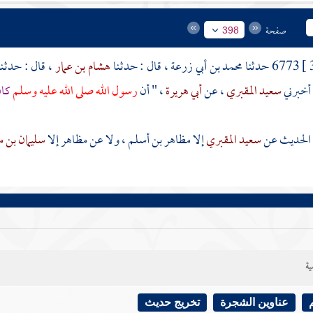
صفحة
398
6773 حدثنا
محمد بن أبي زرعة
، قال : حدثـنا
هشام بن عمار
، قال : حدثـن
أخبرني
سعيد المقبري
، عن
أبي هريرة
، " أن
رسول الله صلى الله عليه وسلم
كان
ا الحديث عن
سعيد المقبري
إلا
مظاهر بن أسلم
، ولا عن
مظاهر
إلا
سليمان بن 
ية
عناوين الشجرة
تخريج حديث