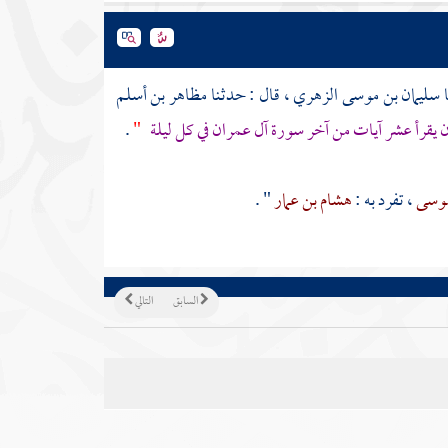
ا
سليمان بن موسى الزهري
، قال : حدثـنا
مظاهر بن أسلم
 يقرأ عشر آيات من آخر سورة آل عمران في كل ليلة
"
.
موسى
، تفرد به :
هشام بن عمار
" .
السابق
التالي