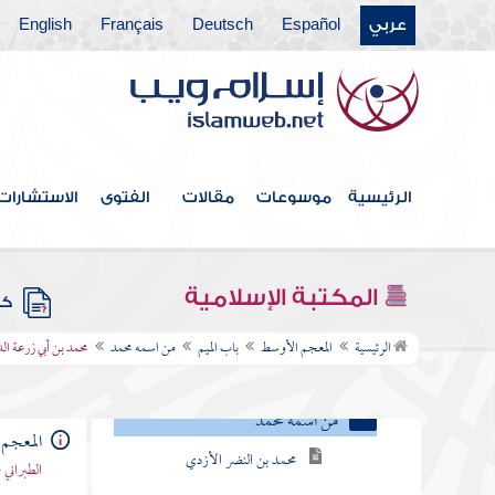
باب الصاد
عربي
Español
Deutsch
Français
English
باب الطاء
باب الظاء
باب العين
الرئيسية
موسوعات
مقالات
الفتوى
الاستشارات
باب الغين
باب الفاء
المكتبة الإسلامية
كتب
باب القاف
الرئيسية
المعجم الأوسط
باب الميم
من اسمه محمد
محمد بن أبي زرعة ا
باب الميم
من اسمه محمد
المعجم
محمد بن النضر الأزدي
الطبراني 