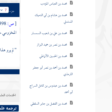
محمد بن العباس المؤدب
جزء
7
محمد بن هشام بن أبي الدميك
المستملي
[
ص:
398 ]
المخزومي
، 
محمد بن علي بن شعيب السمسار
محمد بن نصر بن حميد البزاز
" لم يرو هذ
محمد بن الحسين الأنماطي
محمد بن أحمد بن نصر أبو جعفر
الترمذي
محمد بن عبدوس بن كامل السراج
أبو أحمد
الخدمات العلم
محمد بن الفضل بن جابر السقطي
ترجمة علم